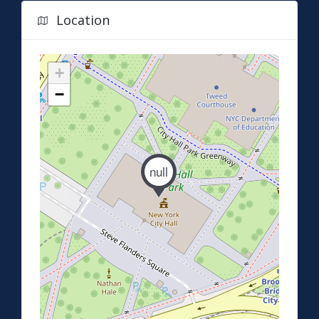
Location
+
−
null