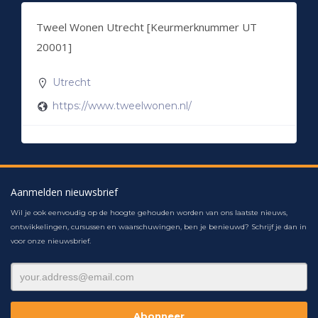
Tweel Wonen Utrecht [Keurmerknummer UT
20001]
Utrecht
https://www.tweelwonen.nl/
Aanmelden nieuwsbrief
Wil je ook eenvoudig op de hoogte gehouden worden van ons laatste nieuws,
ontwikkelingen, cursussen en waarschuwingen, ben je benieuwd? Schrijf je dan in
voor onze nieuwsbrief.