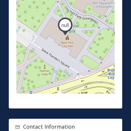
null
Contact Information