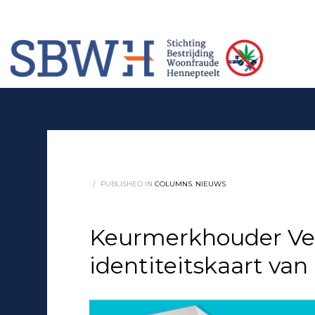
Meer informatie? Neem contact op met Stichting Verhuur Veilig Telefoonn
HOW TO SHOP
1
2
Login or create new account.
Rev
If you still have problems, please let us know, by sendi
/
PUBLISHED IN
COLUMNS
,
NIEUWS
Keurmerkhouder Ver
identiteitskaart va