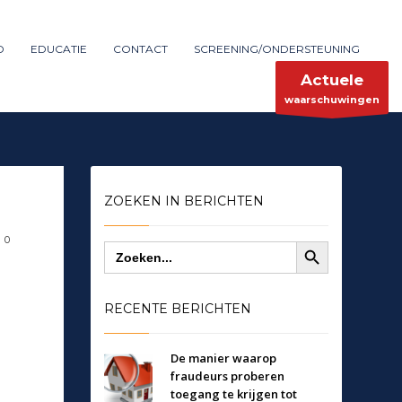
Maak melding
SHOWROOM HOURS
D
EDUCATIE
CONTACT
SCREENING/ONDERSTEUNING
×
Mon-Fri 9:00AM - 6:00AM
ent
Sat - 9:00AM-5:00PM
Actuele
Sundays by appointment only!
waarschuwingen
ZOEKEN IN BERICHTEN
Zoekknop
0
Zoek
naar:
RECENTE BERICHTEN
De manier waarop
fraudeurs proberen
toegang te krijgen tot