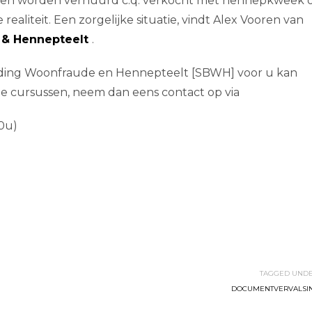
elen worden verhuurd c.q. verkocht met hennepkweek 
 realiteit. Een zorgelijke situatie, vindt Alex Vooren van
e & Hennepteelt
.
ijding Woonfraude en Hennepteelt [SBWH] voor u kan
de cursussen, neem dan eens contact op via
00u)
TAGGED UNDE
DOCUMENTVERVALSI