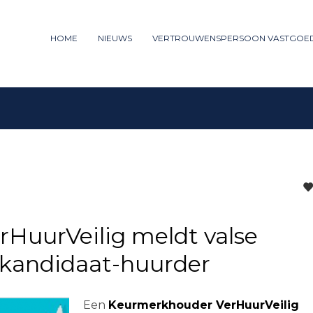
ummer: 085 - 27 35 277
HOME
NIEUWS
VERTROUWENSPERSOON VASTGOE
3
iew your order.
Payment &
FREE
shipm
ng an email to support@website.com . Thank you!
HuurVeilig meldt valse
n kandidaat-huurder
Een
Keurmerkhouder VerHuurVeilig