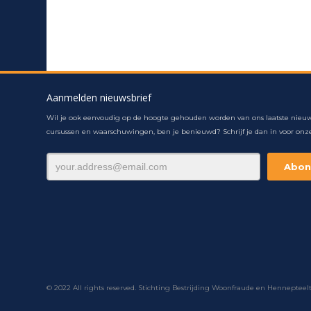
Aanmelden nieuwsbrief
Wil je ook eenvoudig op de hoogte gehouden worden van ons laatste nieuw
cursussen en waarschuwingen, ben je benieuwd? Schrijf je dan in voor onze
© 2022 All rights reserved. Stichting Bestrijding Woonfraude en Hennepteel