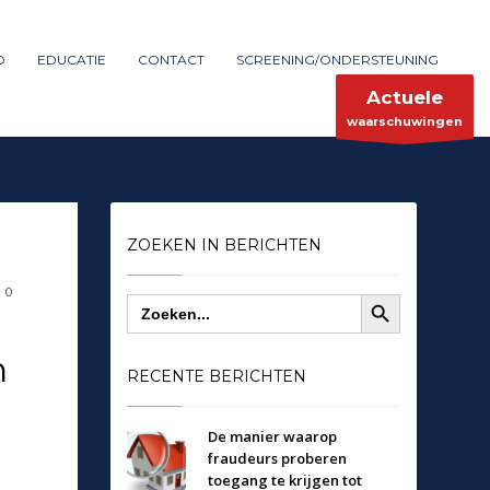
Maak melding
SHOWROOM HOURS
D
EDUCATIE
CONTACT
SCREENING/ONDERSTEUNING
×
Mon-Fri 9:00AM - 6:00AM
ent
Sat - 9:00AM-5:00PM
Actuele
Sundays by appointment only!
waarschuwingen
ZOEKEN IN BERICHTEN
Zoekknop
0
Zoek
naar:
n
RECENTE BERICHTEN
De manier waarop
fraudeurs proberen
toegang te krijgen tot