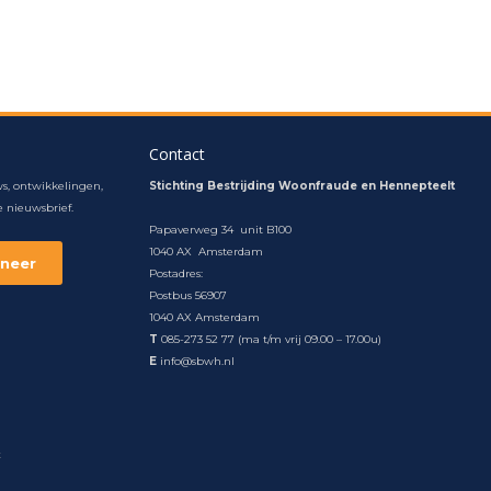
Contact
s, ontwikkelingen,
Stichting Bestrijding Woonfraude en Hennepteelt
 nieuwsbrief.
Papaverweg 34 unit B100
1040 AX Amsterdam
Postadres:
Postbus 56907
1040 AX Amsterdam
T
085-273 52 77 (ma t/m vrij 09.00 – 17.00u)
E
info@sbwh.nl
t