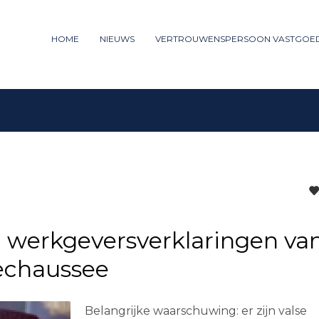
ummer: 085 - 27 35 277
HOME
NIEUWS
VERTROUWENSPERSOON VASTGOE
3
iew your order.
Payment &
FREE
shipm
ng an email to support@website.com . Thank you!
n werkgeversverklaringen va
echaussee
Belangrijke waarschuwing: er zijn valse