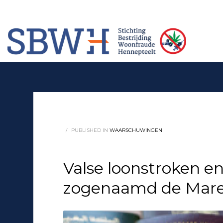
Meer informatie? Neem contact op met Stichting Verhuur Veilig Telefoonn
HOW TO SHOP
1
2
Login or create new account.
Rev
If you still have problems, please let us know, by sendi
/
PUBLISHED IN
WAARSCHUWINGEN
Valse loonstroken e
zogenaamd de Mar