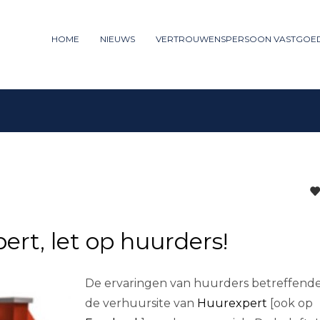
ummer: 085 - 27 35 277
HOME
NIEUWS
VERTROUWENSPERSOON VASTGOE
3
iew your order.
Payment &
FREE
shipm
ng an email to support@website.com . Thank you!
rt, let op huurders!
De ervaringen van huurders betreffend
de verhuursite van
Huurexpert
[ook op