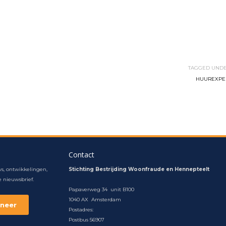
TAGGED UNDE
HUUREXPE
Contact
s, ontwikkelingen,
Stichting Bestrijding Woonfraude en Hennepteelt
 nieuwsbrief.
Papaverweg 34 unit B100
1040 AX Amsterdam
Postadres:
Postbus 56907