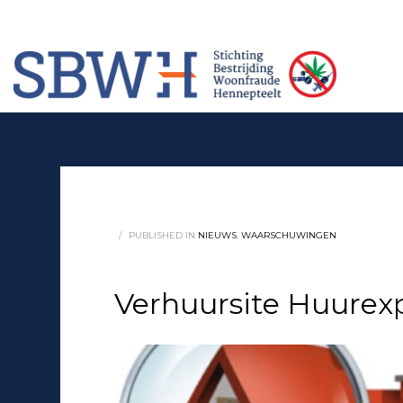
Meer informatie? Neem contact op met Stichting Verhuur Veilig Telefoonn
HOW TO SHOP
1
2
Login or create new account.
Rev
If you still have problems, please let us know, by sendi
/
PUBLISHED IN
NIEUWS
,
WAARSCHUWINGEN
Verhuursite Huurexpe