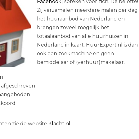
Facebook
] spreken voor zich. De belofte!
Zij verzamelen meerdere malen per dag
het huuraanbod van Nederland en
brengen zoveel mogelijk het
totaalaanbod van alle huurhuizen in
Nederland in kaart. HuurExpert.nl is dan
ook een zoekmachine en geen
bemiddelaar of (verhuur)makelaar.
en
 afgeschreven
 aangeboden
kkoord
ten zie de website
Klacht.nl