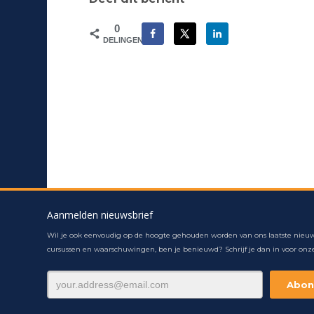
0
DELINGEN
Aanmelden nieuwsbrief
Wil je ook eenvoudig op de hoogte gehouden worden van ons laatste nieuw
cursussen en waarschuwingen, ben je benieuwd? Schrijf je dan in voor onze