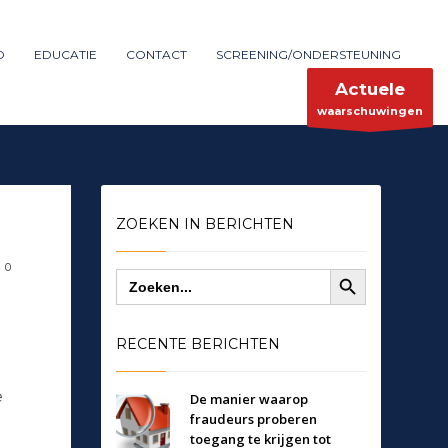
Maak melding
SHOWROOM HOURS
D
EDUCATIE
CONTACT
SCREENING/ONDERSTEUNING
×
Mon-Fri 9:00AM - 6:00AM
ent
Sat - 9:00AM-5:00PM
Actuele
Sundays by appointment only!
waarschuwingen
ZOEKEN IN BERICHTEN
Zoekknop
0
Zoek
naar:
RECENTE BERICHTEN
e
De manier waarop
fraudeurs proberen
toegang te krijgen tot