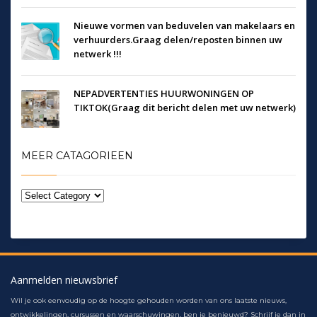
Nieuwe vormen van beduvelen van makelaars en
verhuurders.Graag delen/reposten binnen uw
netwerk !!!
NEPADVERTENTIES HUURWONINGEN OP
TIKTOK(Graag dit bericht delen met uw netwerk)
MEER CATAGORIEEN
Aanmelden nieuwsbrief
Wil je ook eenvoudig op de hoogte gehouden worden van ons laatste nieuws,
ontwikkelingen, cursussen en waarschuwingen, ben je benieuwd? Schrijf je dan in