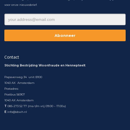
voor onze nieuwsbrief.
Contact
Stichting Bestrijding Woonfraude en Hennepteelt
Papaverweg 34 unit B100
1040 AX Amsterdam
Postadres:
Postbus 56907
1040 AX Amsterdam
T
085-273 52 77 (ma t/m vrij 09.00 – 17.00u)
E
info@sbwh.nl