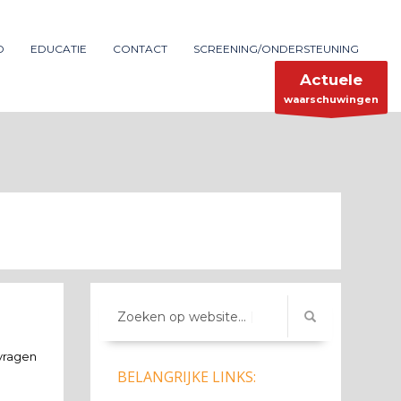
Maak melding
SHOWROOM HOURS
D
EDUCATIE
CONTACT
SCREENING/ONDERSTEUNING
×
Mon-Fri 9:00AM - 6:00AM
ent
Sat - 9:00AM-5:00PM
Actuele
Sundays by appointment only!
waarschuwingen
Zoeken op website...
 vragen
BELANGRIJKE LINKS: