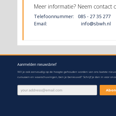
Meer informatie? Neem contact
Telefoonnummer: 085 - 27 35 277
Email: info@sbwh.nl
Aanmelden nieuwsbrief
Wil je ook eenvoudig op de hoogte gehouden worden van ons laatste nieuw
cursussen en waarschuwingen, ben je benieuwd? Schrijf je dan in voor onze