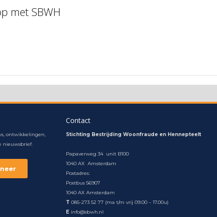
 op met SBWH
Contact
s, ontwikkelingen,
Stichting Bestrijding Woonfraude en Hennepteelt
 nieuwsbrief.
Papaverweg 34 unit B100
1040 AX Amsterdam
Postadres:
Postbus 56907
1040 AX Amsterdam
T
085-273 52 77 (ma t/m vrij 09.00 – 17.00u)
E
info@sbwh.nl