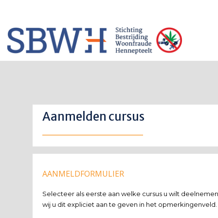
Meer informatie? Neem contact op met Stichting Verhuur Veilig Telefoonn
HOW TO SHOP
1
2
Login or create new account.
Rev
If you still have problems, please let us know, by sendi
Aanmelden cursus
_______________________
AANMELDFORMULIER
Selecteer als eerste aan welke cursus u wilt deelnemen.
wij u dit expliciet aan te geven in het opmerkingenvel