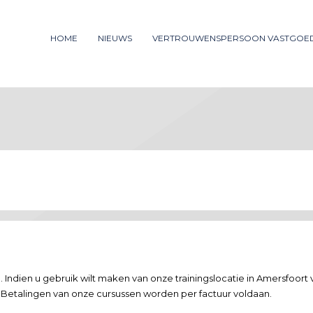
ummer: 085 - 27 35 277
HOME
NIEUWS
VERTROUWENSPERSOON VASTGOE
3
iew your order.
Payment &
FREE
shipm
ng an email to support@website.com . Thank you!
 Indien u gebruik wilt maken van onze trainingslocatie in Amersfoort
d. Betalingen van onze cursussen worden per factuur voldaan.