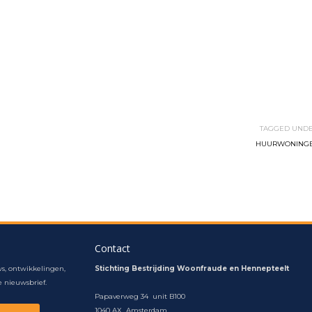
TAGGED UNDE
HUURWONING
Contact
s, ontwikkelingen,
Stichting Bestrijding Woonfraude en Hennepteelt
 nieuwsbrief.
Papaverweg 34 unit B100
1040 AX Amsterdam