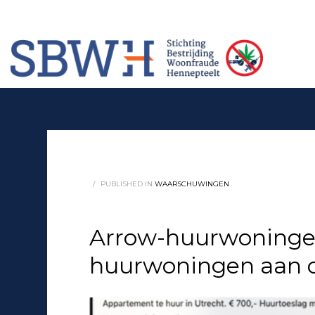
Meer informatie? Neem contact op met Stichting Verhuur Veilig Telefoonn
HOW TO SHOP
1
2
Login or create new account.
Rev
If you still have problems, please let us know, by sendi
/
PUBLISHED IN
WAARSCHUWINGEN
Arrow-huurwoningen
huurwoningen aan o