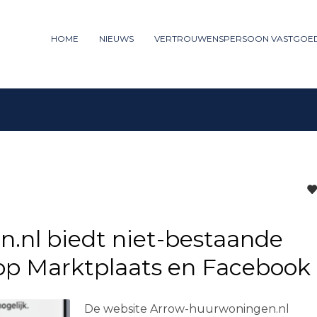
ummer: 085 - 27 35 277
HOME
NIEUWS
VERTROUWENSPERSOON VASTGOE
3
iew your order.
Payment &
FREE
shipm
ng an email to support@website.com . Thank you!
.nl biedt niet-bestaande
p Marktplaats en Facebook
De website Arrow-huurwoningen.nl