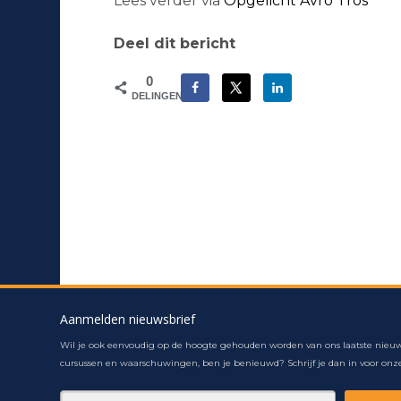
Lees verder via
Opgelicht Avro Tros
Deel dit bericht
0
DELINGEN
Aanmelden nieuwsbrief
Wil je ook eenvoudig op de hoogte gehouden worden van ons laatste nieuw
cursussen en waarschuwingen, ben je benieuwd? Schrijf je dan in voor onze