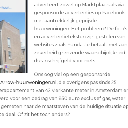
adverteert zowel op Marktplaats als via
gesponsorde advertenties op Facebook
met aantrekkelijk geprijsde
huurwoningen. Het probleem? De foto’s
en advertentieteksten zijn gestolen van
websites zoals Funda. Je betaalt met aan
zekerheid grenzende waarschijnlijkheid
dus inschrijfgeld voor niets.
Ons oog viel op een gesponsorde
a Arrow-huurwoningen.nl
, die overigens pas sinds 25
rappartement van 42 vierkante meter in Amsterdam e
erd voor een bedrag van 850 euro exclusief gas, water
t gemeten naar de maatstaven van de huidige situatie o
e deal. Of zit het toch anders?