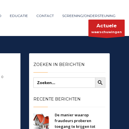
Maak melding
SHOWROOM HOURS
D
EDUCATIE
CONTACT
SCREENING/ONDERSTEUNING
×
Mon-Fri 9:00AM - 6:00AM
ent
Sat - 9:00AM-5:00PM
Actuele
Sundays by appointment only!
waarschuwingen
ZOEKEN IN BERICHTEN
Zoekknop
0
Zoek
naar:
RECENTE BERICHTEN
De manier waarop
fraudeurs proberen
toegang te krijgen tot