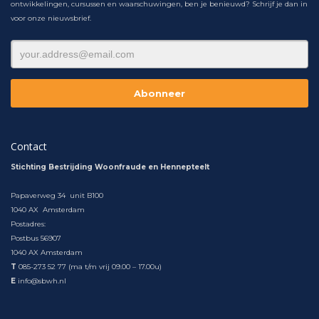
ontwikkelingen, cursussen en waarschuwingen, ben je benieuwd? Schrijf je dan in
voor onze nieuwsbrief.
Contact
Stichting Bestrijding Woonfraude en Hennepteelt
Papaverweg 34 unit B100
1040 AX Amsterdam
Postadres:
Postbus 56907
1040 AX Amsterdam
T
085-273 52 77 (ma t/m vrij 09.00 – 17.00u)
E
info@sbwh.nl