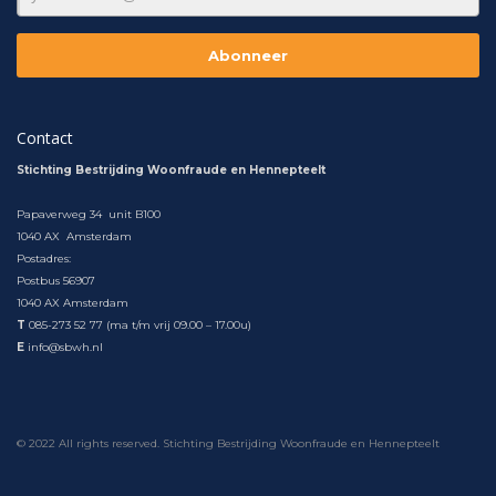
Contact
Stichting Bestrijding Woonfraude en Hennepteelt
Papaverweg 34 unit B100
1040 AX Amsterdam
Postadres:
Postbus 56907
1040 AX Amsterdam
T
085-273 52 77 (ma t/m vrij 09.00 – 17.00u)
E
info@sbwh.nl
© 2022 All rights reserved. Stichting Bestrijding Woonfraude en Hennepteelt