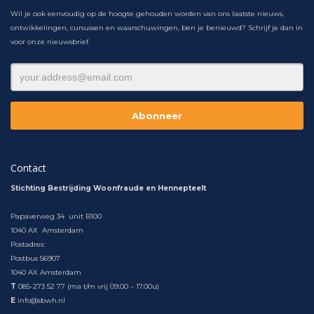
Wil je ook eenvoudig op de hoogte gehouden worden van ons laatste nieuws,
ontwikkelingen, cursussen en waarschuwingen, ben je benieuwd? Schrijf je dan in
voor onze nieuwsbrief.
Contact
Stichting Bestrijding Woonfraude en Hennepteelt
Papaverweg 34 unit B100
1040 AX Amsterdam
Postadres:
Postbus 56907
1040 AX Amsterdam
T
085-273 52 77 (ma t/m vrij 09.00 – 17.00u)
E
info@sbwh.nl