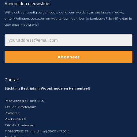
Aanmelden nieuwsbrief
Wil je ook eenvoudig op de hoogte gehouden worden van ons laatste nieuws,
ontwikkelingen, cursussen en waarschuwingen, ben je benieuwd? Schrijf je dan in
voor onze nieuwsbrief.
Contact
Stichting Bestrijding Woonfraude en Hennepteelt
Papaverweg 34 unit B100
1040 AX Amsterdam
Postadres:
Postbus 56907
1040 AX Amsterdam
T
085-273 52 77 (ma t/m vrij 09.00 – 17.00u)