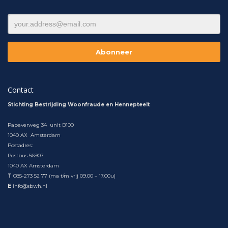
Contact
Stichting Bestrijding Woonfraude en Hennepteelt
Papaverweg 34 unit B100
1040 AX Amsterdam
Postadres:
Postbus 56907
1040 AX Amsterdam
T
085-273 52 77 (ma t/m vrij 09.00 – 17.00u)
E
info@sbwh.nl