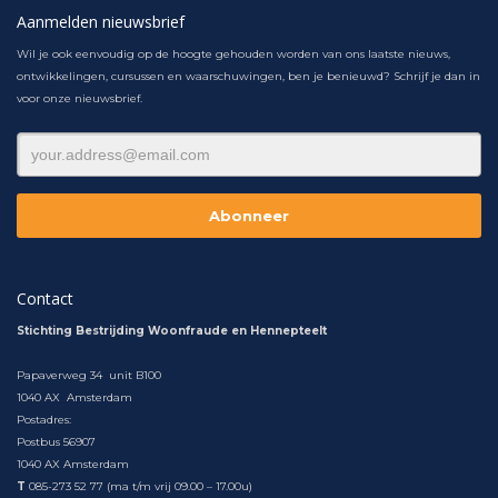
Aanmelden nieuwsbrief
Wil je ook eenvoudig op de hoogte gehouden worden van ons laatste nieuws,
ontwikkelingen, cursussen en waarschuwingen, ben je benieuwd? Schrijf je dan in
voor onze nieuwsbrief.
Contact
Stichting Bestrijding Woonfraude en Hennepteelt
Papaverweg 34 unit B100
1040 AX Amsterdam
Postadres:
Postbus 56907
1040 AX Amsterdam
T
085-273 52 77 (ma t/m vrij 09.00 – 17.00u)