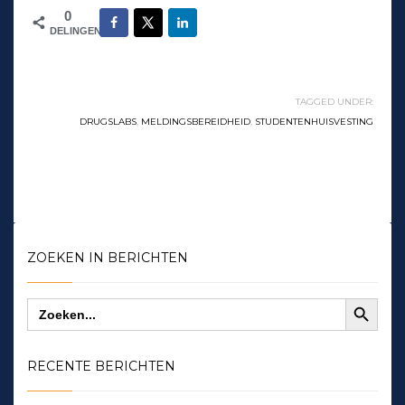
0
DELINGEN
TAGGED UNDER:
DRUGSLABS
,
MELDINGSBEREIDHEID
,
STUDENTENHUISVESTING
ZOEKEN IN BERICHTEN
Zoekknop
Zoek
naar:
RECENTE BERICHTEN