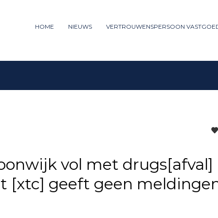
ummer: 085 - 27 35 277
HOME
NIEUWS
VERTROUWENSPERSOON VASTGOE
3
iew your order.
Payment &
FREE
shipm
ng an email to support@website.com . Thank you!
oonwijk vol met drugs[afval]
t [xtc] geeft geen meldinge