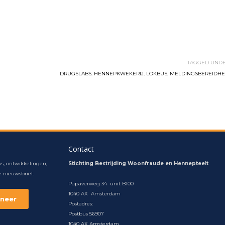
TAGGED UNDE
DRUGSLABS
,
HENNEPKWEKERIJ
,
LOKBUS
,
MELDINGSBEREIDHE
Contact
s, ontwikkelingen,
Stichting Bestrijding Woonfraude en Hennepteelt
 nieuwsbrief.
Papaverweg 34 unit B100
1040 AX Amsterdam
Postadres:
Postbus 56907
1040 AX Amsterdam