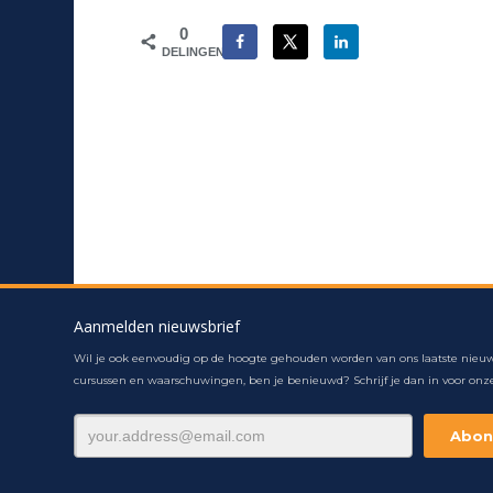
0
DELINGEN
Aanmelden nieuwsbrief
Wil je ook eenvoudig op de hoogte gehouden worden van ons laatste nieuw
cursussen en waarschuwingen, ben je benieuwd? Schrijf je dan in voor onze