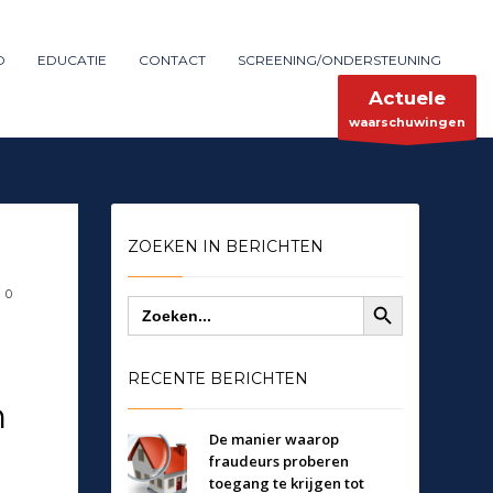
Maak melding
SHOWROOM HOURS
D
EDUCATIE
CONTACT
SCREENING/ONDERSTEUNING
×
Mon-Fri 9:00AM - 6:00AM
ent
Sat - 9:00AM-5:00PM
Actuele
Sundays by appointment only!
waarschuwingen
ZOEKEN IN BERICHTEN
Zoekknop
0
Zoek
naar:
RECENTE BERICHTEN
n
De manier waarop
fraudeurs proberen
toegang te krijgen tot