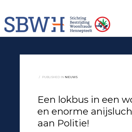
Meer informatie? Neem contact op met Stichting Verhuur Veilig Telefoonn
HOW TO SHOP
1
2
Login or create new account.
Rev
If you still have problems, please let us know, by sendi
/
PUBLISHED IN
NIEUWS
Een lokbus in een w
en enorme anijsluch
aan Politie!