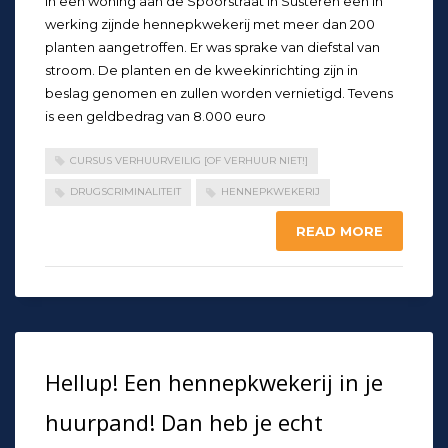
in een woning aan de Spoorstraat in Susteren een in
werking zijnde hennepkwekerij met meer dan 200
planten aangetroffen. Er was sprake van diefstal van
stroom. De planten en de kweekinrichting zijn in
beslag genomen en zullen worden vernietigd. Tevens
is een geldbedrag van 8.000 euro
CURSUS VERHUURVEILIG [OF VERHUUR NIET!]
DRUGSCRIMINALITEIT
HENNEPKWEKERIJ
READ MORE
Hellup! Een hennepkwekerij in je
huurpand! Dan heb je echt