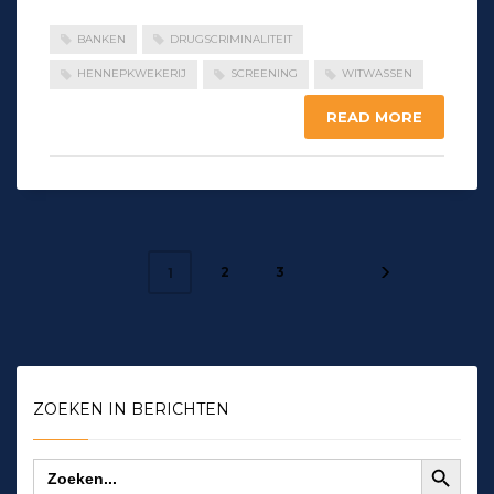
BANKEN
DRUGSCRIMINALITEIT
HENNEPKWEKERIJ
SCREENING
WITWASSEN
READ MORE
2
3
1
ZOEKEN IN BERICHTEN
Zoekknop
Zoek
naar: