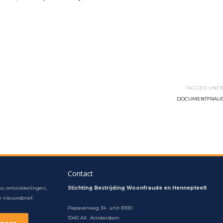
TAGGED UNDE
DOCUMENTFRAU
Contact
s, ontwikkelingen,
Stichting Bestrijding Woonfraude en Hennepteelt
 nieuwsbrief.
Papaverweg 34 unit B100
1040 AX Amsterdam