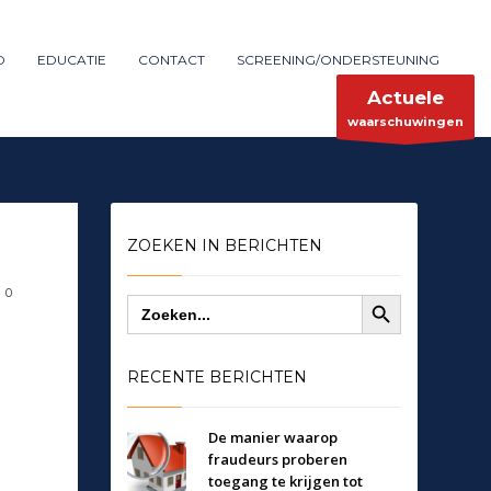
Maak melding
SHOWROOM HOURS
D
EDUCATIE
CONTACT
SCREENING/ONDERSTEUNING
×
Mon-Fri 9:00AM - 6:00AM
ent
Sat - 9:00AM-5:00PM
Actuele
Sundays by appointment only!
waarschuwingen
ZOEKEN IN BERICHTEN
Zoekknop
0
Zoek
naar:
RECENTE BERICHTEN
De manier waarop
fraudeurs proberen
toegang te krijgen tot