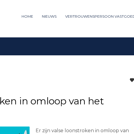
ummer: 085 - 27 35 277
HOME
NIEUWS
VERTROUWENSPERSOON VASTGOE
3
iew your order.
Payment &
FREE
shipm
ng an email to support@website.com . Thank you!
roken in omloop van het
Er zijn valse loonstroken in omloop van