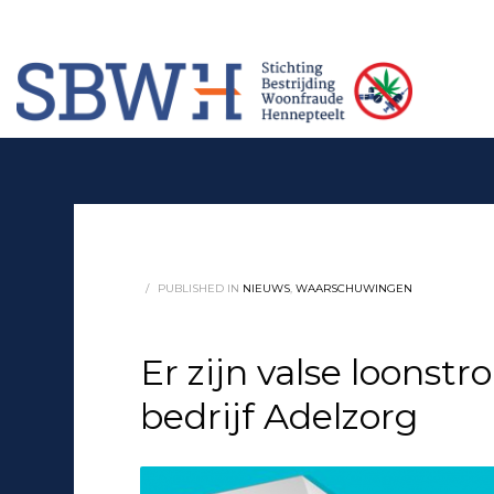
Meer informatie? Neem contact op met Stichting Verhuur Veilig Telefoonn
HOW TO SHOP
1
2
Login or create new account.
Rev
If you still have problems, please let us know, by sendi
/
PUBLISHED IN
NIEUWS
,
WAARSCHUWINGEN
Er zijn valse loonst
bedrijf Adelzorg