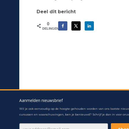
Deel dit bericht
0
DELINGEN
Aanmelden nieuwsbrief
Wil je ook eenvoudig op de hoogte gehouden worden van ons laatste nieuw
cursussen en waarschuwingen, ben je benieuwd? Schrijf je dan in voor onze