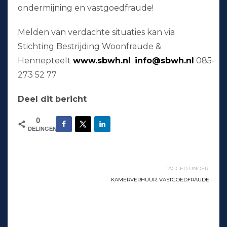
ondermijning en vastgoedfraude!
Melden van verdachte situaties kan via
Stichting Bestrijding Woonfraude &
Hennepteelt
www.sbwh.nl
info@sbwh.nl
085-
273 52 77
Deel dit bericht
0
DELINGEN
TAGGED UNDER:
KAMERVERHUUR
,
VASTGOEDFRAUDE