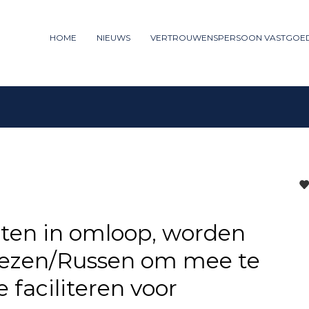
ummer: 085 - 27 35 277
HOME
NIEUWS
VERTROUWENSPERSOON VASTGOE
3
iew your order.
Payment &
FREE
shipm
ng an email to support@website.com . Thank you!
rten in omloop, worden
nezen/Russen om mee te
 faciliteren voor