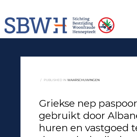
Meer informatie? Neem contact op met Stichting Verhuur Veilig Telefoonn
HOW TO SHOP
1
2
Login or create new account.
Rev
If you still have problems, please let us know, by sendi
/
PUBLISHED IN
WAARSCHUWINGEN
Griekse nep paspoo
gebruikt door Alba
huren en vastgoed te