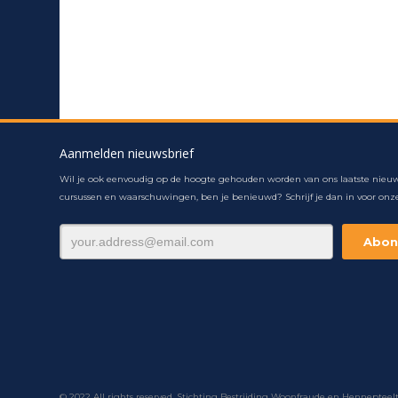
Aanmelden nieuwsbrief
Wil je ook eenvoudig op de hoogte gehouden worden van ons laatste nieuw
cursussen en waarschuwingen, ben je benieuwd? Schrijf je dan in voor onze
© 2022 All rights reserved. Stichting Bestrijding Woonfraude en Hennepteel