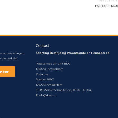
TAGGED UNDE
PASPOORTFRAU
Contact
s, ontwikkelingen,
Stichting Bestrijding Woonfraude en Hennepteelt
 nieuwsbrief.
Papaverweg 34 unit B100
1040 AX Amsterdam
Postadres:
Postbus 56907
1040 AX Amsterdam
T
085-273 52 77 (ma t/m vrij 09.00 – 17.00u)
E
info@sbwh.nl
t