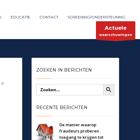
Maak melding
SHOWROOM HOURS
D
EDUCATIE
CONTACT
SCREENING/ONDERSTEUNING
×
Mon-Fri 9:00AM - 6:00AM
ent
Sat - 9:00AM-5:00PM
Actuele
Sundays by appointment only!
waarschuwingen
ZOEKEN IN BERICHTEN
Zoekknop
0
Zoek
naar:
RECENTE BERICHTEN
De manier waarop
fraudeurs proberen
toegang te krijgen tot