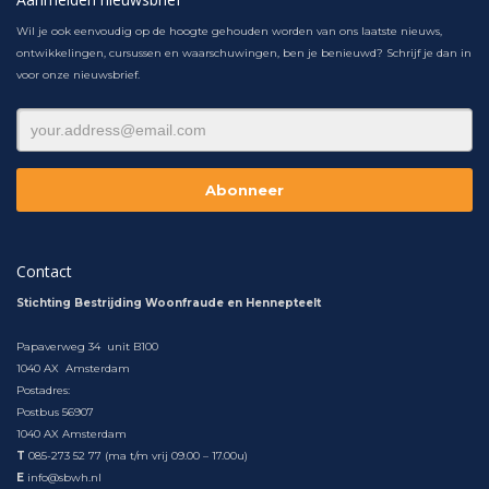
Wil je ook eenvoudig op de hoogte gehouden worden van ons laatste nieuws,
ontwikkelingen, cursussen en waarschuwingen, ben je benieuwd? Schrijf je dan in
voor onze nieuwsbrief.
Contact
Stichting Bestrijding Woonfraude en Hennepteelt
Papaverweg 34 unit B100
1040 AX Amsterdam
Postadres:
Postbus 56907
1040 AX Amsterdam
T
085-273 52 77 (ma t/m vrij 09.00 – 17.00u)
E
info@sbwh.nl