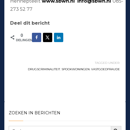
Hennepteelt
www.sbwh.nl
info@sbwh.nl
085-
273 52 77
Deel dit bericht
0
DELINGEN
TAGGED UNDER:
DRUGSCRIMINALITEIT
,
SPOOKWONINGEN
,
VASTGOEDFRAUDE
ZOEKEN IN BERICHTEN
Zoekknop
Zoek