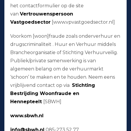
het contactformulier op de site
van
Vertrouwenspersoon
Vastgoedsector
[www.vpvastgoedsector.nl]
Voorkom [woon]fraude zoals onderverhuur en
drugscriminaliteit . Huur en Verhuur middels
Brancheorganisatie of Stichting Verhuurveilig.
Publiek/private samenwerking is van
algemeen belang om de verhuurmarkt
‘schoon’ te maken en te houden. Neem eens
vrijblijvend contact op via
Stichting
Bestrijding Woonfraude en
Hennepteelt
[SBWH]
www.sbwh.nl
info@sbwh.nl
085-273 52 77