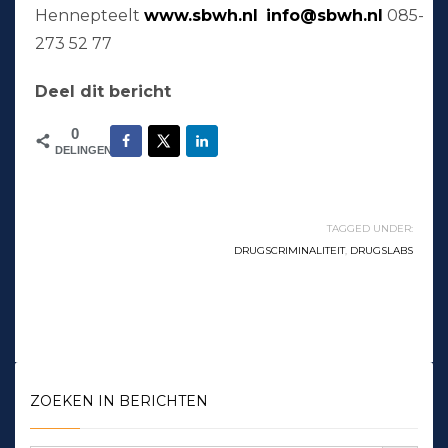
Hennepteelt
www.sbwh.nl
info@sbwh.nl
085-
273 52 77
Deel dit bericht
0
DELINGEN
TAGGED UNDER:
DRUGSCRIMINALITEIT
,
DRUGSLABS
ZOEKEN IN BERICHTEN
Zoekknop