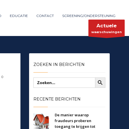
Maak melding
SHOWROOM HOURS
D
EDUCATIE
CONTACT
SCREENING/ONDERSTEUNING
×
Mon-Fri 9:00AM - 6:00AM
ent
Sat - 9:00AM-5:00PM
Actuele
Sundays by appointment only!
waarschuwingen
ZOEKEN IN BERICHTEN
Zoekknop
0
Zoek
naar:
RECENTE BERICHTEN
De manier waarop
fraudeurs proberen
toegang te krijgen tot