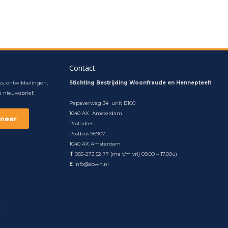
Contact
s, ontwikkelingen,
Stichting Bestrijding Woonfraude en Hennepteelt
 nieuwsbrief.
Papaverweg 34 unit B100
1040 AX Amsterdam
Postadres:
Postbus 56907
1040 AX Amsterdam
T
085-273 52 77 (ma t/m vrij 09.00 – 17.00u)
E
info@sbwh.nl
t