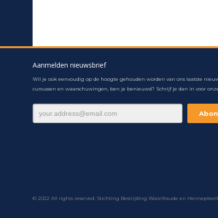
Aanmelden nieuwsbrief
Wil je ook eenvoudig op de hoogte gehouden worden van ons laatste nieuw
cursussen en waarschuwingen, ben je benieuwd? Schrijf je dan in voor onze
© 2022 All rights reserved. Stichting Bestrijding Woonfraude en Hennepteel