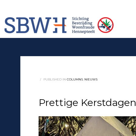
Meer informatie? Neem contact op met Stichting Verhuur Veilig Telefoonn
HOW TO SHOP
1
2
Login or create new account.
Rev
If you still have problems, please let us know, by sendi
/
PUBLISHED IN
COLUMNS
,
NIEUWS
Prettige Kerstdagen