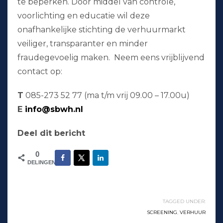
te beperken. Door middel van controle,
voorlichting en educatie wil deze
onafhankelijke stichting de verhuurmarkt
veiliger, transparanter en minder
fraudegevoelig maken. Neem eens vrijblijvend
contact op:
T
085-273 52 77 (ma t/m vrij 09.00 – 17.00u)
E
info@sbwh.nl
Deel dit bericht
0
DELINGEN
TAGGED UNDER:
SCREENING
,
VERHUUR