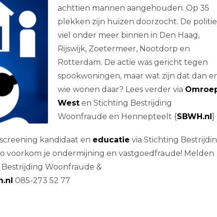
achttien mannen aangehouden. Op 35
plekken zijn huizen doorzocht. De politie
viel onder meer binnen in Den Haag,
Rijswijk, Zoetermeer, Nootdorp en
Rotterdam. De actie was gericht tegen
spookwoningen, maar wat zijn dat dan e
wie wonen daar? Lees verder via
Omroe
West
en Stichting Bestrijding
Woonfraude en Hennepteelt {
SBWH.nl
]
, screening kandidaat en
educatie
via Stichting Bestrijdi
 Zo voorkom je ondermijning en vastgoedfraude! Melden
ng Bestrijding Woonfraude &
.nl
085-273 52 77