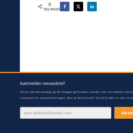
0
DELINGEN
Aanmelden nieuwsbrief
Wil je ook eenvoudig op de hoogte gehouden worden van ons laatste nieuw
cursussen en waarschuwingen, ben je benieuwd? Schrijf je dan in voor onze