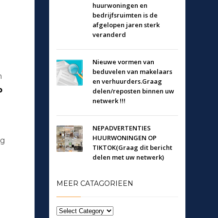
huurwoningen en
bedrijfsruimten is de
afgelopen jaren sterk
veranderd
Nieuwe vormen van
beduvelen van makelaars
n
en verhuurders.Graag
p
delen/reposten binnen uw
netwerk !!!
NEPADVERTENTIES
HUURWONINGEN OP
ng
TIKTOK(Graag dit bericht
delen met uw netwerk)
MEER CATAGORIEEN