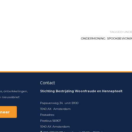
TAGGED UNDE
ONDERMIJNING
,
SPOOKBEWONI
Contact
s, ontwikkelingen,
Stichting Bestrijding Woonfraude en Hennepteelt
 nieuwsbrief.
Papaverweg 34 unit B100
1040 AX Amsterdam
Postadres:
Postbus 56907
1040 AX Amsterdam