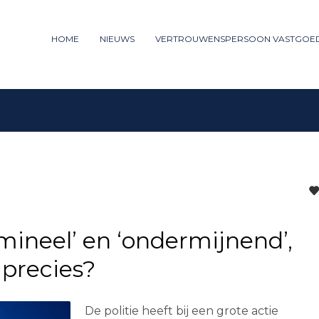
ummer: 085 - 27 35 277
HOME
NIEUWS
VERTROUWENSPERSOON VASTGOE
3
iew your order.
Payment &
FREE
shipm
ng an email to support@website.com . Thank you!
neel’​ en ‘ondermijnend’​,
 precies?
De politie heeft bij een grote actie