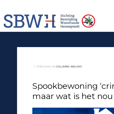
Meer informatie? Neem contact op met Stichting Verhuur Veilig Telefoonn
HOW TO SHOP
1
2
Login or create new account.
Rev
If you still have problems, please let us know, by sendi
/
PUBLISHED IN
COLUMNS
,
NIEUWS
Spookbewoning ‘crimi
maar wat is het nou