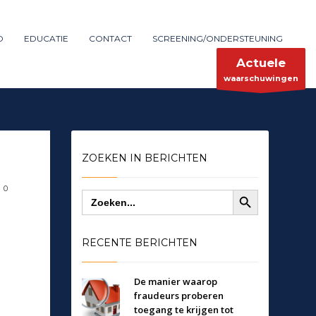
Maak melding
SHOWROOM HOURS
D
EDUCATIE
CONTACT
SCREENING/ONDERSTEUNING
×
Mon-Fri 9:00AM - 6:00AM
ent
Sat - 9:00AM-5:00PM
Actuele
Sundays by appointment only!
waarschuwingen
ZOEKEN IN BERICHTEN
Zoekknop
0
Zoek
naar:
RECENTE BERICHTEN
De manier waarop
fraudeurs proberen
toegang te krijgen tot