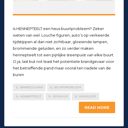
Is HENNEPTEELT een heus buurtprobleem? Zeker
weten van wel. Louche figuren, auto’s op verkeerde
tijdstippen al dan niet zichtbaar, gloeiende lampen,
brommende geluiden, en zo verder maken
hennepteelt tot een pijnlijke steenpuist van elke buurt.
O ja, last but not least het potentiele brandgevaar voor
het betreffende pand maar vooral ten nadele van de
buren
BRANDGEVAAR
BUURTPROBLEEM
HENNEPTEELT
VERHUUR
WIJKAGENT
READ MORE