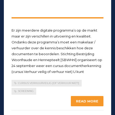
Er zijn meerdere digitale programma’s op de markt
maar er zijn verschillen in uitvoering en kwaliteit.
Ondanks deze programma’s moet een makelaar /
verhuurder over de kennis beschikken hoe deze
documenten te beoordelen. Stichting Bestrijding
Woonfraude en Hennepteelt [SBWHnl] organiseert op
24 september weer een cursus documentherkenning
(cursus Verhuur veilig of verhuur niet) U kunt
CURSUS VERHUURVEILIG [OF VERHUUR NIET!]
SCREENING
READ MORE