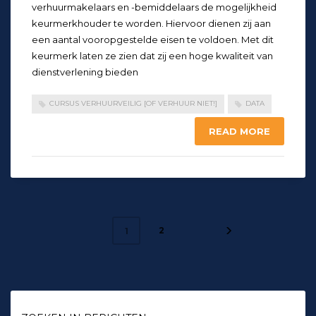
verhuurmakelaars en -bemiddelaars de mogelijkheid
keurmerkhouder te worden. Hiervoor dienen zij aan
een aantal vooropgestelde eisen te voldoen. Met dit
keurmerk laten ze zien dat zij een hoge kwaliteit van
dienstverlening bieden
CURSUS VERHUURVEILIG [OF VERHUUR NIET!]
DATA
READ MORE
2
1