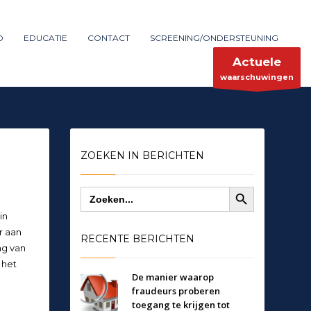
Maak melding
SHOWROOM HOURS
D
EDUCATIE
CONTACT
SCREENING/ONDERSTEUNING
×
Mon-Fri 9:00AM - 6:00AM
ent
Sat - 9:00AM-5:00PM
Actuele
Sundays by appointment only!
waarschuwingen
ZOEKEN IN BERICHTEN
Zoekknop
Zoek
naar:
in
r aan
RECENTE BERICHTEN
ng van
 het
De manier waarop
fraudeurs proberen
toegang te krijgen tot