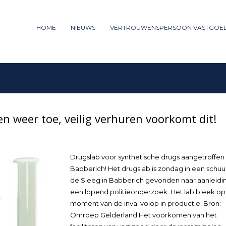
ummer: 085 - 27 35 277
HOME
NIEUWS
VERTROUWENSPERSOON VASTGOE
3
iew your order.
Payment &
FREE
shipm
ng an email to support@website.com . Thank you!
n weer toe, veilig verhuren voorkomt dit!
Drugslab voor synthetische drugs aangetroffen 
Babberich! Het drugslab is zondag in een schuu
de Sleeg in Babberich gevonden naar aanleidi
een lopend politieonderzoek. Het lab bleek op
moment van de inval volop in productie. Bron:
Omroep Gelderland Het voorkomen van het