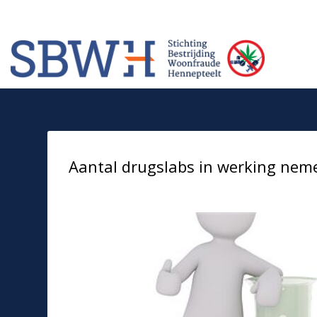
Meer informatie? Neem contact op met Stichting Verhuur Veilig Telefoonn
HOW TO SHOP
1
2
Login or create new account.
Rev
If you still have problems, please let us know, by sendi
Aantal drugslabs in werking neme