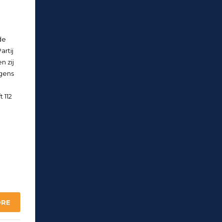
de
artij
n zij
lgens
 112
ORE