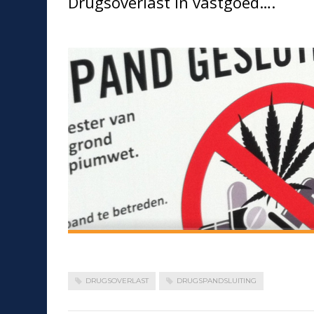
Drugsoverlast in vastgoed….
DRUGSOVERLAST
DRUGSPANDSLUITING