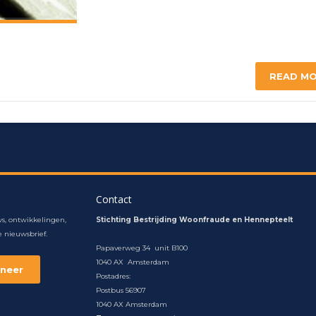
READ M
Contact
s, ontwikkelingen,
Stichting Bestrijding Woonfraude en Hennepteelt
 nieuwsbrief.
Papaverweg 34 unit B100
1040 AX Amsterdam
Postadres:
Postbus 56907
1040 AX Amsterdam