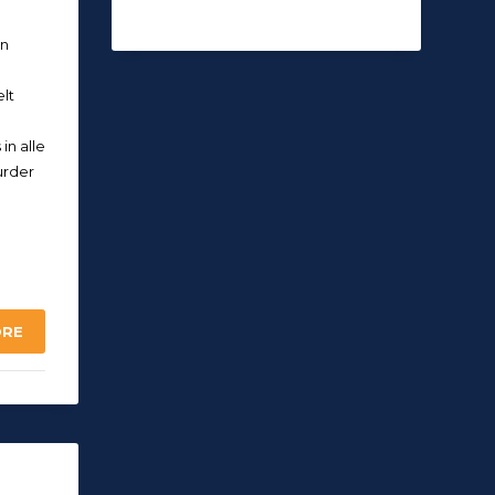
en
lt
in alle
urder
ORE