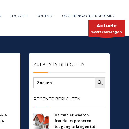
Maak melding
SHOWROOM HOURS
D
EDUCATIE
CONTACT
SCREENING/ONDERSTEUNING
×
Mon-Fri 9:00AM - 6:00AM
ent
Sat - 9:00AM-5:00PM
Actuele
Sundays by appointment only!
waarschuwingen
ZOEKEN IN BERICHTEN
Zoekknop
Zoek
naar:
RECENTE BERICHTEN
e is
De manier waarop
fraudeurs proberen
le
toegang te krijgen tot
n