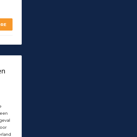
ORE
en
e
 een
geval
door
erland