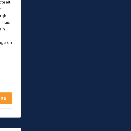
pteelt
e
lijk
n huis
 in
age en
ORE