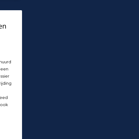
en
rhuurd
 een
ssier
ijding
deed
 ook