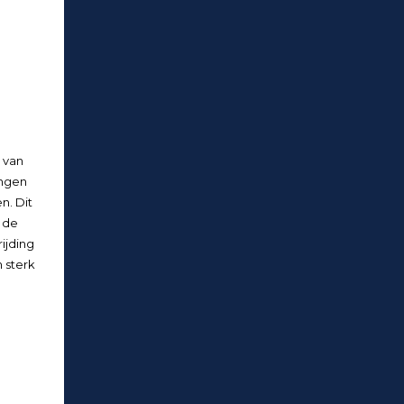
 van
ngen
n. Dit
 de
ijding
 sterk