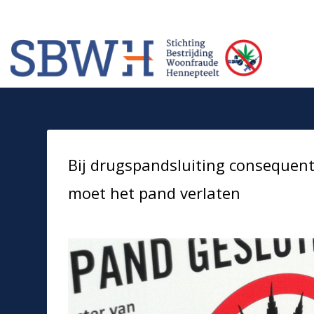
Meer informatie? Neem contact op met Stichting Verhuur Veilig Telefoonn
HOW TO SHOP
1
2
Login or create new account.
Rev
If you still have problems, please let us know, by sendi
Bij drugspandsluiting consequen
moet het pand verlaten