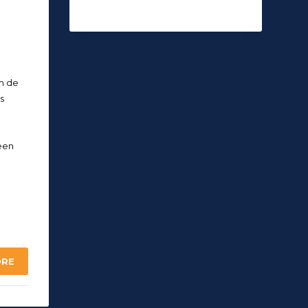
m de
s
een
ORE