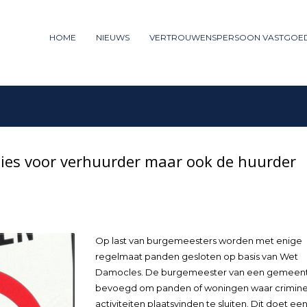
ummer: 085 - 27 35 277
HOME
NIEUWS
VERTROUWENSPERSOON VASTGOE
3
iew your order.
Payment &
FREE
shipm
ng an email to support@website.com . Thank you!
ties voor verhuurder maar ook de huurder
Op last van burgemeesters worden met enige
regelmaat panden gesloten op basis van Wet
Damocles. De burgemeester van een gemeent
bevoegd om panden of woningen waar crimine
activiteiten plaatsvinden te sluiten. Dit doet ee