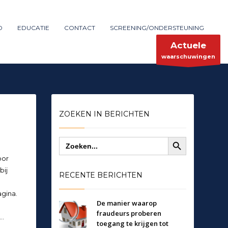
Maak melding
SHOWROOM HOURS
D
EDUCATIE
CONTACT
SCREENING/ONDERSTEUNING
×
Mon-Fri 9:00AM - 6:00AM
ent
Sat - 9:00AM-5:00PM
Actuele
Sundays by appointment only!
waarschuwingen
ZOEKEN IN BERICHTEN
Zoekknop
Zoek
naar:
oor
bij
RECENTE BERICHTEN
gina.
De manier waarop
fraudeurs proberen
t…
toegang te krijgen tot