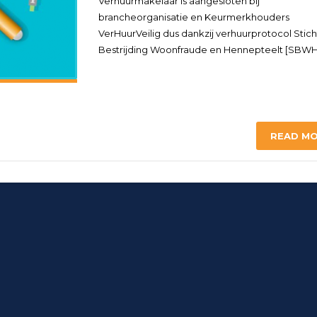
Verhuurmakelaar is aangesloten bij
brancheorganisatie en Keurmerkhouders
VerHuurVeilig dus dankzij verhuurprotocol Stich
Bestrijding Woonfraude en Hennepteelt [SBWH
READ M