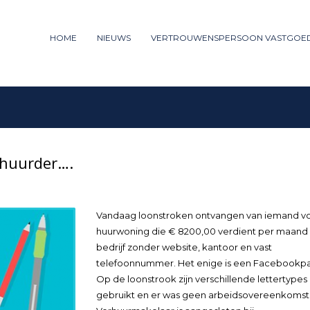
ummer: 085 - 27 35 277
HOME
NIEUWS
VERTROUWENSPERSOON VASTGOE
3
iew your order.
Payment &
FREE
shipm
ng an email to support@website.com . Thank you!
 huurder….
Vandaag loonstroken ontvangen van iemand v
huurwoning die € 8200,00 verdient per maand 
bedrijf zonder website, kantoor en vast
telefoonnummer. Het enige is een Facebookpa
Op de loonstrook zijn verschillende lettertypes
gebruikt en er was geen arbeidsovereenkoms