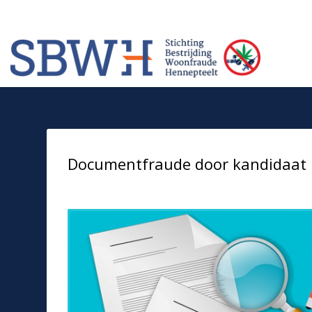
Meer informatie? Neem contact op met Stichting Verhuur Veilig Telefoonn
HOW TO SHOP
1
2
Login or create new account.
Rev
If you still have problems, please let us know, by sendi
Documentfraude door kandidaat