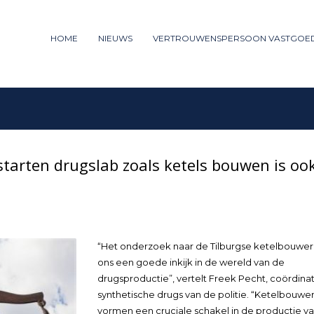
ummer: 085 - 27 35 277
HOME
NIEUWS
VERTROUWENSPERSOON VASTGOE
3
iew your order.
Payment &
FREE
shipm
ng an email to support@website.com . Thank you!
starten drugslab zoals ketels bouwen is oo
“Het onderzoek naar de Tilburgse ketelbouwer
ons een goede inkijk in de wereld van de
drugsproductie”, vertelt Freek Pecht, coördina
synthetische drugs van de politie. “Ketelbouwe
vormen een cruciale schakel in de productie v