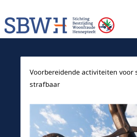
Meer informatie? Neem contact op met Stichting Verhuur Veilig Telefoonn
HOW TO SHOP
1
2
Login or create new account.
Rev
If you still have problems, please let us know, by sendi
Voorbereidende activiteiten voor 
strafbaar