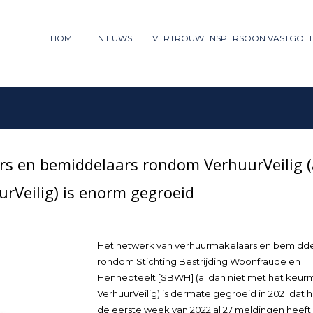
ummer: 085 - 27 35 277
HOME
NIEUWS
VERTROUWENSPERSOON VASTGOE
3
iew your order.
Payment &
FREE
shipm
ng an email to support@website.com . Thank you!
s en bemiddelaars rondom VerhuurVeilig (
rVeilig) is enorm gegroeid
Het netwerk van verhuurmakelaars en bemidde
rondom Stichting Bestrijding Woonfraude en
Hennepteelt [SBWH] (al dan niet met het keur
VerhuurVeilig) is dermate gegroeid in 2021 dat h
de eerste week van 2022 al 27 meldingen heeft