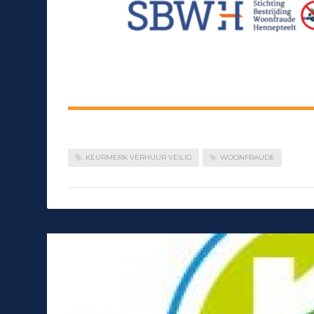
KEURMERK VERHUUR VEILIG
WOONFRAUDE