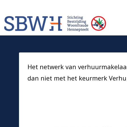
Meer informatie? Neem contact op met Stichting Verhuur Veilig Telefoonn
HOW TO SHOP
1
2
Login or create new account.
Rev
If you still have problems, please let us know, by sendi
Het netwerk van verhuurmakelaar
dan niet met het keurmerk Verhuu