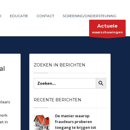
Maak melding
SHOWROOM HOURS
D
EDUCATIE
CONTACT
SCREENING/ONDERSTEUNING
×
Mon-Fri 9:00AM - 6:00AM
ent
Sat - 9:00AM-5:00PM
Actuele
Sundays by appointment only!
waarschuwingen
ZOEKEN IN BERICHTEN
al
Zoekknop
Zoek
naar:
RECENTE BERICHTEN
laars
merk
De manier waarop
fraudeurs proberen
et in
toegang te krijgen tot