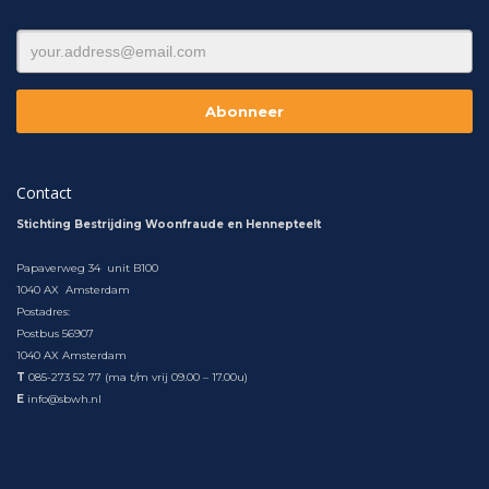
Contact
Stichting Bestrijding Woonfraude en Hennepteelt
Papaverweg 34 unit B100
1040 AX Amsterdam
Postadres:
Postbus 56907
1040 AX Amsterdam
T
085-273 52 77 (ma t/m vrij 09.00 – 17.00u)
E
info@sbwh.nl