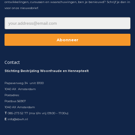
ontwikkelingen, cursussen en waarschuwingen, ben je benieuwd? Schrijf je dan in
voor onze nieuwsbrief.
Contact
Stichting Bestrijding Woonfraude en Hennepteelt
Papaverweg 34 unit B100
1040 AX Amsterdam
Postadres:
Postbus 56907
1040 AX Amsterdam
T
085-273 52 77 (ma t/m vrij 09.00 – 17.00u)
E
info@sbwh.nl