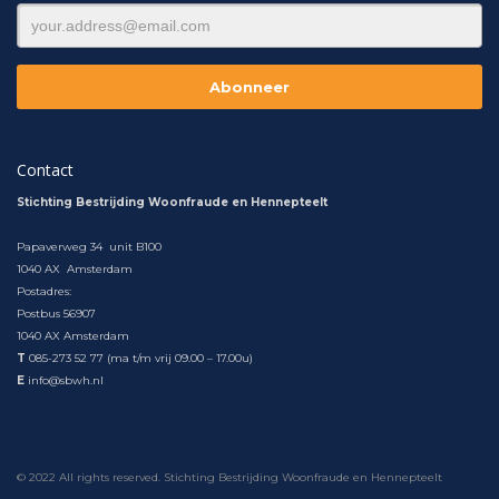
Contact
Stichting Bestrijding Woonfraude en Hennepteelt
Papaverweg 34 unit B100
1040 AX Amsterdam
Postadres:
Postbus 56907
1040 AX Amsterdam
T
085-273 52 77 (ma t/m vrij 09.00 – 17.00u)
E
info@sbwh.nl
© 2022 All rights reserved. Stichting Bestrijding Woonfraude en Hennepteelt