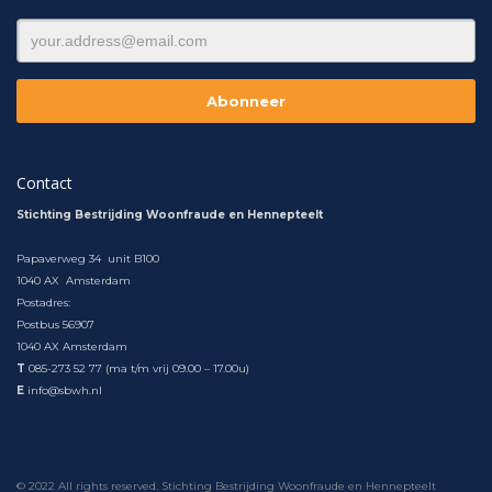
Contact
Stichting Bestrijding Woonfraude en Hennepteelt
Papaverweg 34 unit B100
1040 AX Amsterdam
Postadres:
Postbus 56907
1040 AX Amsterdam
T
085-273 52 77 (ma t/m vrij 09.00 – 17.00u)
E
info@sbwh.nl
© 2022 All rights reserved. Stichting Bestrijding Woonfraude en Hennepteelt