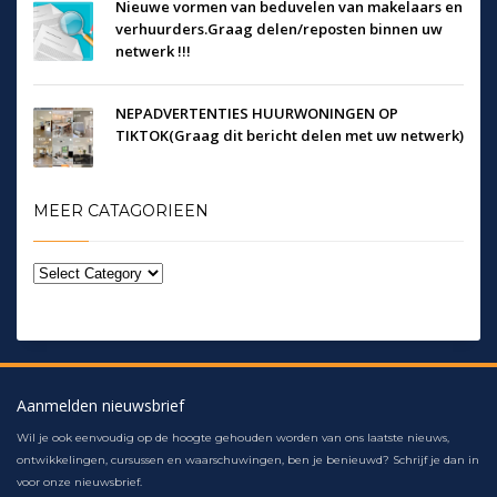
Nieuwe vormen van beduvelen van makelaars en
verhuurders.Graag delen/reposten binnen uw
netwerk !!!
NEPADVERTENTIES HUURWONINGEN OP
TIKTOK(Graag dit bericht delen met uw netwerk)
MEER CATAGORIEEN
Aanmelden nieuwsbrief
Wil je ook eenvoudig op de hoogte gehouden worden van ons laatste nieuws,
ontwikkelingen, cursussen en waarschuwingen, ben je benieuwd? Schrijf je dan in
voor onze nieuwsbrief.