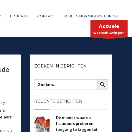
Maak melding
SHOWROOM HOURS
D
EDUCATIE
CONTACT
SCREENING/ONDERSTEUNING
×
Mon-Fri 9:00AM - 6:00AM
ent
Sat - 9:00AM-5:00PM
Actuele
Sundays by appointment only!
waarschuwingen
ZOEKEN IN BERICHTEN
ude
Zoekknop
Zoek
naar:
RECENTE BERICHTEN
 47
ers
elaars
De manier waarop
fraudeurs proberen
toegang te krijgen tot
en. Na