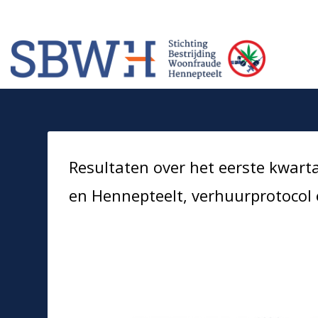
Meer informatie? Neem contact op met Stichting Verhuur Veilig Telefoonn
HOW TO SHOP
1
2
Login or create new account.
Rev
If you still have problems, please let us know, by sendi
Resultaten over het eerste kwart
en Hennepteelt, verhuurprotocol 