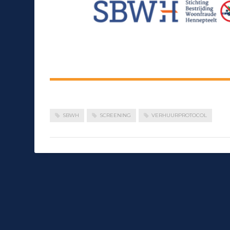
SBWH
SCREENING
VERHUURPROTOCOL