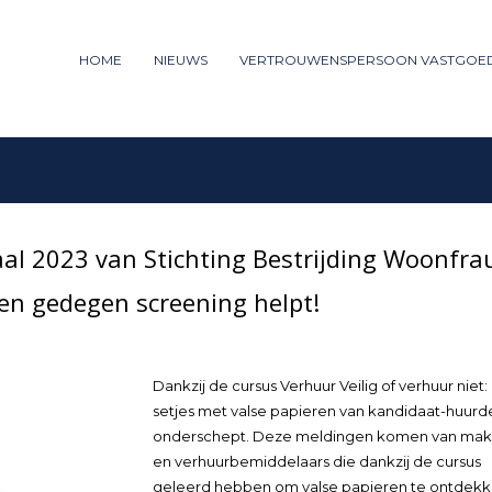
ummer: 085 - 27 35 277
HOME
NIEUWS
VERTROUWENSPERSOON VASTGOE
3
iew your order.
Payment &
FREE
shipm
ng an email to support@website.com . Thank you!
aal 2023 van Stichting Bestrijding Woonfra
en gedegen screening helpt!
Dankzij de cursus Verhuur Veilig of verhuur niet:
setjes met valse papieren van kandidaat-huurd
onderschept. Deze meldingen komen van mak
en verhuurbemiddelaars die dankzij de cursus
geleerd hebben om valse papieren te ontdekk