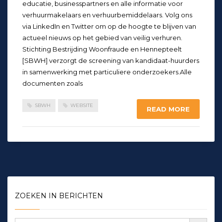
educatie, businesspartners en alle informatie voor
verhuurmakelaars en verhuurbemiddelaars. Volg ons
via LinkedIn en Twitter om op de hoogte te blijven van
actueel nieuws op het gebied van veilig verhuren.
Stichting Bestrijding Woonfraude en Hennepteelt
[SBWH] verzorgt de screening van kandidaat-huurders
in samenwerking met particuliere onderzoekers.Alle
documenten zoals
SBWH
WEBSITE
READ MORE
ZOEKEN IN BERICHTEN
Zoekknop
Zoek