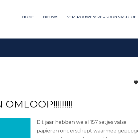
ummer: 085 - 27 35 277
HOME
NIEUWS
VERTROUWENSPERSOON VASTGOE
3
iew your order.
Payment &
FREE
shipm
ng an email to support@website.com . Thank you!
MLOOP!!!!!!!!!
Dit jaar hebben we al 157 setjes valse
papieren onderschept waarmee gepoog