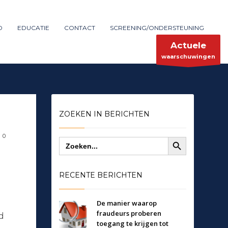
Maak melding
SHOWROOM HOURS
D
EDUCATIE
CONTACT
SCREENING/ONDERSTEUNING
×
Mon-Fri 9:00AM - 6:00AM
ent
Sat - 9:00AM-5:00PM
Actuele
Sundays by appointment only!
waarschuwingen
ZOEKEN IN BERICHTEN
Zoekknop
0
Zoek
naar:
RECENTE BERICHTEN
De manier waarop
fraudeurs proberen
d
toegang te krijgen tot