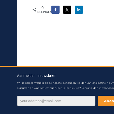
0
DELINGEN
Aanmelden nieuwsbrief
Wil je ook eenvoudig op de hoogte gehouden worden van ons laatste nieuw
cursussen en waarschuwingen, ben je benieuwd? Schrijf je dan in voor onze