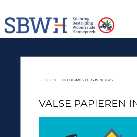
Meer informatie? Neem contact op met Stichting Verhuur Veilig Telefoonn
HOW TO SHOP
1
2
Login or create new account.
Rev
If you still have problems, please let us know, by sendi
/
PUBLISHED IN
COLUMNS
,
CURSUS
,
NIEUWS
VALSE PAPIEREN IN O