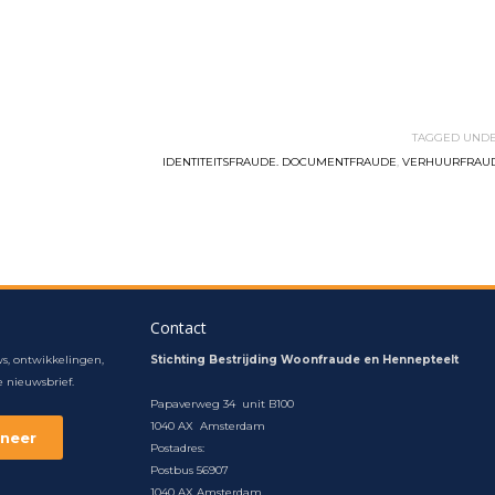
TAGGED UNDE
IDENTITEITSFRAUDE. DOCUMENTFRAUDE
,
VERHUURFRAU
Contact
s, ontwikkelingen,
Stichting Bestrijding Woonfraude en Hennepteelt
 nieuwsbrief.
Papaverweg 34 unit B100
1040 AX Amsterdam
Postadres:
Postbus 56907
1040 AX Amsterdam