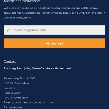
Aanmelden nieuwsbrief
Wil je ook eenvoudig op de hoogte gehouden worden van ons laatste nieuws,
ontwikkelingen, cursussen en waarschuwingen, ben je benieuwd? Schrijf je dan in
voor onze nieuwsbrief.
Contact
Stichting Bestrijding Woonfraude en Hennepteelt
Papaverweg 34 unit B100
1040 AX Amsterdam
Postadres:
Postbus 56907
1040 AX Amsterdam
T
085-273 52 77 (ma t/m vrij 09.00 – 17.00u)
E
info@sbwh.nl