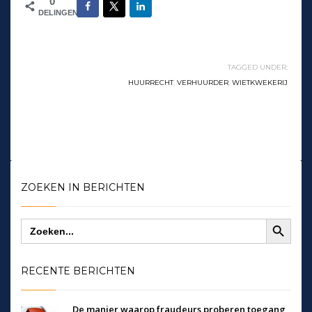
0
DELINGEN
TAGGED UNDER:
HUURRECHT
,
VERHUURDER
,
WIETKWEKERIJ
ZOEKEN IN BERICHTEN
Zoekknop
Zoek
naar:
RECENTE BERICHTEN
De manier waarop fraudeurs proberen toegang