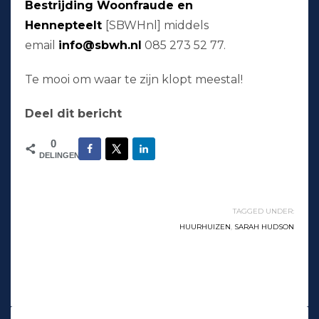
Bestrijding Woonfraude en
Hennepteelt
[SBWHnl] middels
email
info@sbwh.nl
085 273 52 77.
Te mooi om waar te zijn klopt meestal!
Deel dit bericht
0
DELINGEN
TAGGED UNDER:
HUURHUIZEN
,
SARAH HUDSON