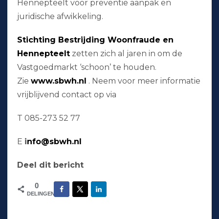
Hennepteelt voor preventie aanpak en
juridische afwikkeling.
Stichting Bestrijding Woonfraude en
Hennepteelt
zetten zich al jaren in om de
Vastgoedmarkt ‘schoon’ te houden.
Zie
www.sbwh.nl
. Neem voor meer informatie
vrijblijvend contact op via
T 085-273 52 77
E
i
nfo@sbwh.nl
Deel dit bericht
0
DELINGEN