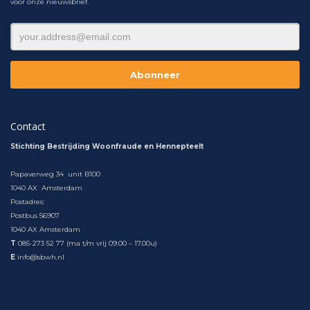
voor onze nieuwsbrief.
Contact
Stichting Bestrijding Woonfraude en Hennepteelt
Papaverweg 34 unit B100
1040 AX Amsterdam
Postadres:
Postbus 56907
1040 AX Amsterdam
T
085-273 52 77 (ma t/m vrij 09.00 – 17.00u)
E
info@sbwh.nl