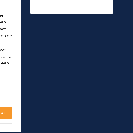
en.
 een
aat
ken de
een
tiging
e een
ORE