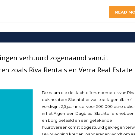
READ M
ngen verhuurd zogenaamd vanuit
 zoals Riva Rentals en Verra Real Estate
De naam die de slachtoffers noemen is van RIna
ook het item Slachtoffer van toeslagenaffaire’
verdwijnt 2,5 jaar in cel voor 500.000 euro oplic
in het Algemeen Dagblad. Slachtoffers hebben
en borg betaald en een getekende
huurovereenkomst opgestuurd gekregen terwijl
GEEN woning kregen. Aangeraden wordt om aa