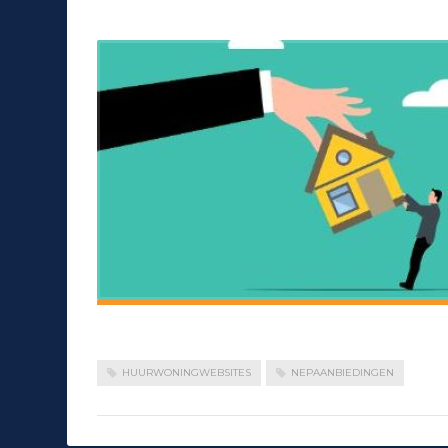
HUURWONINGWEBSITES
NEPAANBIEDINGEN