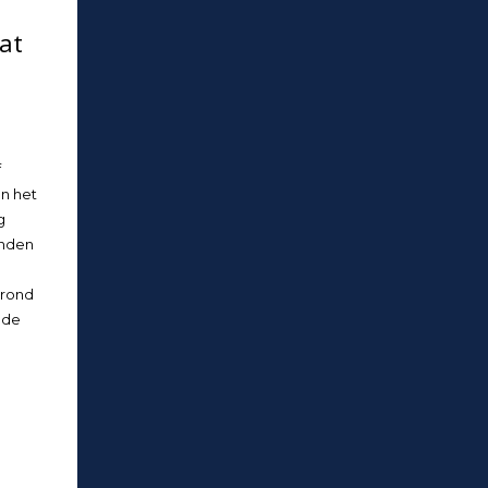
at
f
en het
g
anden
grond
p de