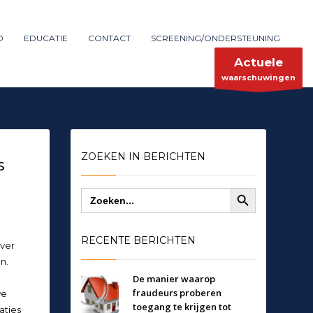
Maak melding
SHOWROOM HOURS
D
EDUCATIE
CONTACT
SCREENING/ONDERSTEUNING
×
Mon-Fri 9:00AM - 6:00AM
ent
Sat - 9:00AM-5:00PM
Actuele
Sundays by appointment only!
waarschuwingen
ZOEKEN IN BERICHTEN
s
Zoekknop
Zoek
naar:
RECENTE BERICHTEN
over
n.
De manier waarop
fraudeurs proberen
we
toegang te krijgen tot
aties