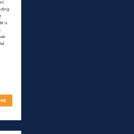
en
eding
t
t is
t
aak
dat
ORE