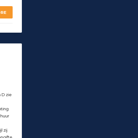
ORE
 D zie
hting
 huur
 zij
ngifte