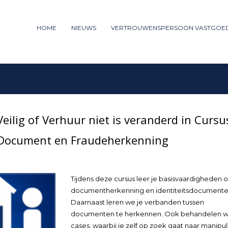
ummer: 085 - 27 35 277
HOME
NIEUWS
VERTROUWENSPERSOON VASTGOE
3
iew your order.
Payment &
FREE
shipm
ng an email to support@website.com . Thank you!
ilig of Verhuur niet is veranderd in Cursu
 Document en Fraudeherkenning
Tijdens deze cursus leer je basisvaardigheden 
documentherkenning en identiteitsdocumente
Daarnaast leren we je verbanden tussen
documenten te herkennen. Ook behandelen 
cases, waarbij je zelf op zoek gaat naar manipul