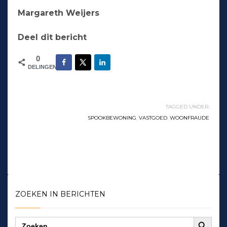
Margareth Weijers
Deel dit bericht
0
DELINGEN
TAGGED UNDER:
SPOOKBEWONING
,
VASTGOED
,
WOONFRAUDE
ZOEKEN IN BERICHTEN
Zoekknop
Zoek
naar: