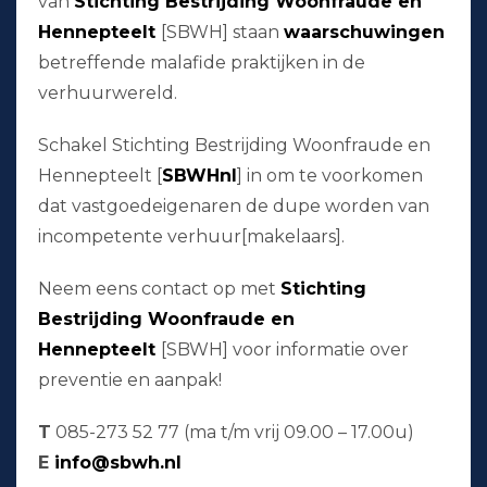
van
Stichting Bestrijding Woonfraude en
Hennepteelt
[SBWH] staan
waarschuwingen
betreffende malafide praktijken in de
verhuurwereld.
Schakel Stichting Bestrijding Woonfraude en
Hennepteelt [
SBWHnl
] in om te voorkomen
dat vastgoedeigenaren de dupe worden van
incompetente verhuur[makelaars].
Neem eens contact op met
Stichting
Bestrijding Woonfraude en
Hennepteelt
[SBWH] voor informatie over
preventie en aanpak!
T
085-273 52 77 (ma t/m vrij 09.00 – 17.00u)
E
info@sbwh.nl