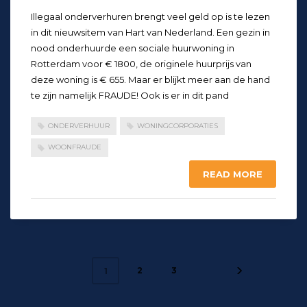
Illegaal onderverhuren brengt veel geld op is te lezen
in dit nieuwsitem van Hart van Nederland. Een gezin in
nood onderhuurde een sociale huurwoning in
Rotterdam voor € 1800, de originele huurprijs van
deze woning is € 655. Maar er blijkt meer aan de hand
te zijn namelijk FRAUDE! Ook is er in dit pand
ONDERVERHUUR
WONINGCORPORATIES
WOONFRAUDE
READ MORE
2
3
1