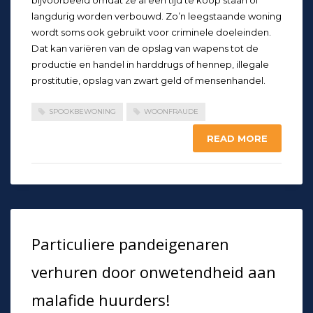
bijvoorbeeld omdat ze al een tijd te koop staan of
langdurig worden verbouwd. Zo’n leegstaande woning
wordt soms ook gebruikt voor criminele doeleinden.
Dat kan variëren van de opslag van wapens tot de
productie en handel in harddrugs of hennep, illegale
prostitutie, opslag van zwart geld of mensenhandel.
SPOOKBEWONING
WOONFRAUDE
READ MORE
Particuliere pandeigenaren
verhuren door onwetendheid aan
malafide huurders!