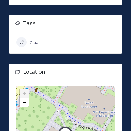
Tags
Graan
Location
+
−