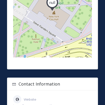
null
Contact Information
Website