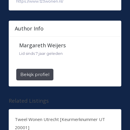
https://www.123wonen.nl/
Author Info
Margareth Weijers
Lid sinds 7 jaar geleden
Bekijk profiel
Related Listings
Tweel Wonen Utrecht [Keurmerknummer UT
20001]