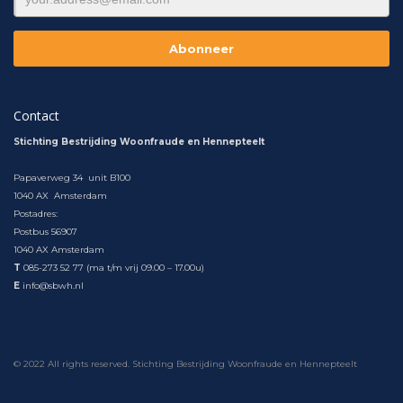
Contact
Stichting Bestrijding Woonfraude en Hennepteelt
Papaverweg 34 unit B100
1040 AX Amsterdam
Postadres:
Postbus 56907
1040 AX Amsterdam
T
085-273 52 77 (ma t/m vrij 09.00 – 17.00u)
E
info@sbwh.nl
© 2022 All rights reserved. Stichting Bestrijding Woonfraude en Hennepteelt