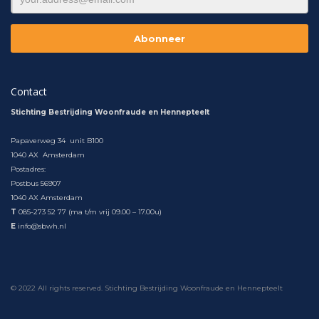
Contact
Stichting Bestrijding Woonfraude en Hennepteelt
Papaverweg 34 unit B100
1040 AX Amsterdam
Postadres:
Postbus 56907
1040 AX Amsterdam
T
085-273 52 77 (ma t/m vrij 09.00 – 17.00u)
E
info@sbwh.nl
© 2022 All rights reserved. Stichting Bestrijding Woonfraude en Hennepteelt