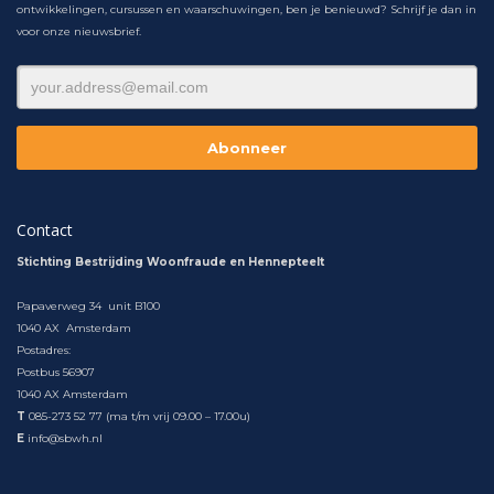
ontwikkelingen, cursussen en waarschuwingen, ben je benieuwd? Schrijf je dan in
voor onze nieuwsbrief.
Contact
Stichting Bestrijding Woonfraude en Hennepteelt
Papaverweg 34 unit B100
1040 AX Amsterdam
Postadres:
Postbus 56907
1040 AX Amsterdam
T
085-273 52 77 (ma t/m vrij 09.00 – 17.00u)
E
info@sbwh.nl